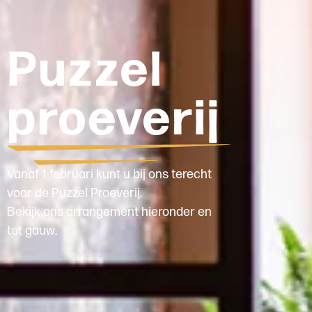
Puzzel
proeverij
Vanaf 1 februari kunt u bij ons terecht
voor de Puzzel Proeverij.
Bekijk ons arrangement hieronder en
tot gauw.