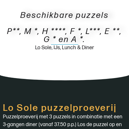
Beschikbare puzzels
P**, M *, H ****, F *, L***, E **,
G * en A *.
Lo Sole, IJs, Lunch & Diner
Lo Sole puzzelproeverij
Puzzelproeverij met 3 puzzels in combinatie met een
3-gangen diner (vanaf 37.50 p.p.) Los de puzzel op en